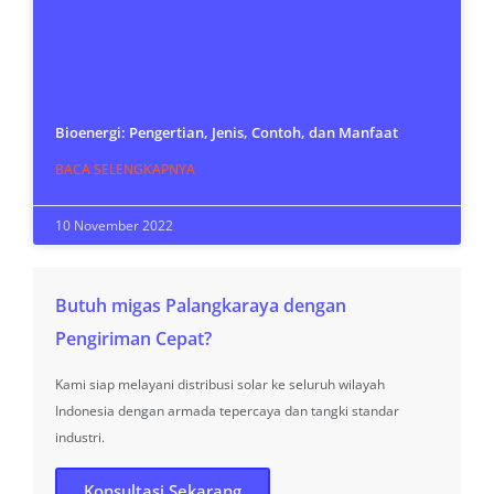
Bioenergi: Pengertian, Jenis, Contoh, dan Manfaat
BACA SELENGKAPNYA
10 November 2022
Butuh migas Palangkaraya dengan
Pengiriman Cepat?
Kami siap melayani distribusi solar ke seluruh wilayah
Indonesia dengan armada tepercaya dan tangki standar
industri.
Konsultasi Sekarang