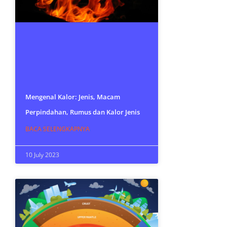
Mengenal Kalor: Jenis, Macam
Perpindahan, Rumus dan Kalor Jenis
BACA SELENGKAPNYA
10 July 2023