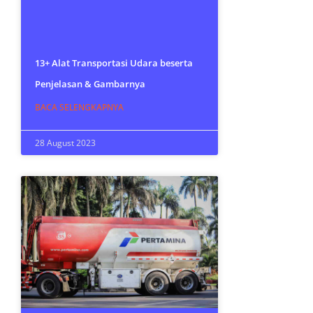
13+ Alat Transportasi Udara beserta
Penjelasan & Gambarnya
BACA SELENGKAPNYA
28 August 2023