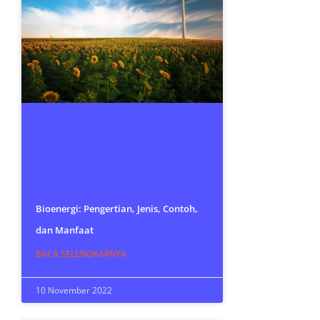
Bioenergi: Pengertian, Jenis, Contoh,
dan Manfaat
BACA SELENGKAPNYA
10 November 2022