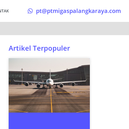
pt@ptmigaspalangkaraya.com
NTAK
Artikel Terpopuler