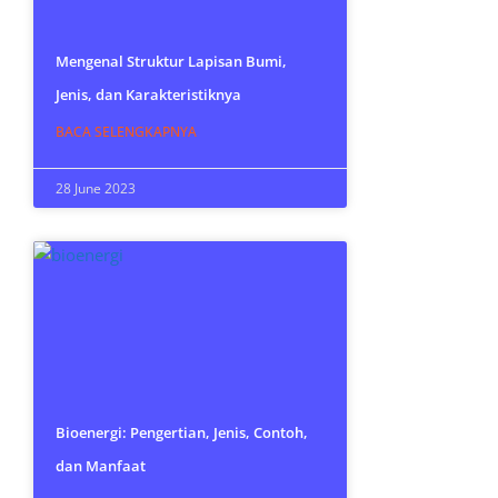
Mengenal Struktur Lapisan Bumi,
Jenis, dan Karakteristiknya
BACA SELENGKAPNYA
28 June 2023
Bioenergi: Pengertian, Jenis, Contoh,
dan Manfaat