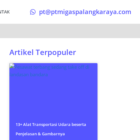
pt@ptmigaspalangkaraya.com
NTAK
Artikel Terpopuler
13+ Alat Transportasi Udara beserta
Penjelasan & Gambarnya