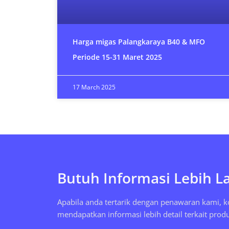
Harga migas Palangkaraya B40 & MFO
Periode 15-31 Maret 2025
17 March 2025
Butuh Informasi Lebih L
Apabila anda tertarik dengan penawaran kami, 
mendapatkan informasi lebih detail terkait prod