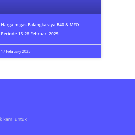
Harga migas Palangkaraya B40 & MFO
Periode 15-28 Februari 2025
17 February 2025
k kami untuk